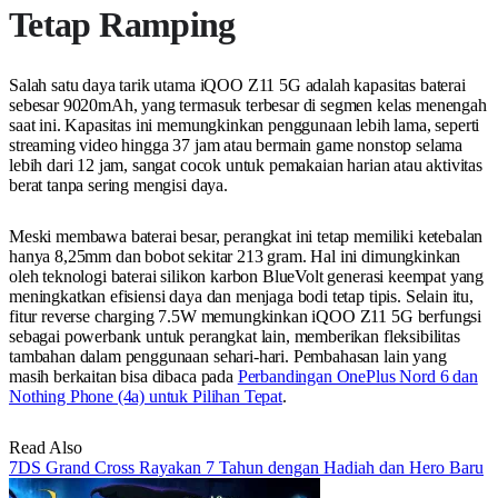
Tetap Ramping
Salah satu daya tarik utama iQOO Z11 5G adalah kapasitas baterai
sebesar 9020mAh, yang termasuk terbesar di segmen kelas menengah
saat ini. Kapasitas ini memungkinkan penggunaan lebih lama, seperti
streaming video hingga 37 jam atau bermain game nonstop selama
lebih dari 12 jam, sangat cocok untuk pemakaian harian atau aktivitas
berat tanpa sering mengisi daya.
Meski membawa baterai besar, perangkat ini tetap memiliki ketebalan
hanya 8,25mm dan bobot sekitar 213 gram. Hal ini dimungkinkan
oleh teknologi baterai silikon karbon BlueVolt generasi keempat yang
meningkatkan efisiensi daya dan menjaga bodi tetap tipis. Selain itu,
fitur reverse charging 7.5W memungkinkan iQOO Z11 5G berfungsi
sebagai powerbank untuk perangkat lain, memberikan fleksibilitas
tambahan dalam penggunaan sehari-hari. Pembahasan lain yang
masih berkaitan bisa dibaca pada
Perbandingan OnePlus Nord 6 dan
Nothing Phone (4a) untuk Pilihan Tepat
.
Read Also
7DS Grand Cross Rayakan 7 Tahun dengan Hadiah dan Hero Baru