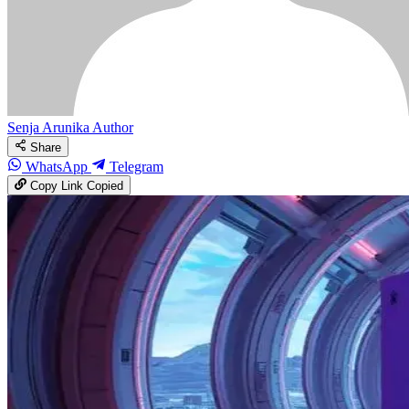
Senja Arunika
Author
Share
WhatsApp
Telegram
Copy Link
Copied