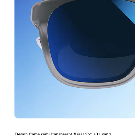
Desain frame semi-transparent Xreal xbx a01 yang