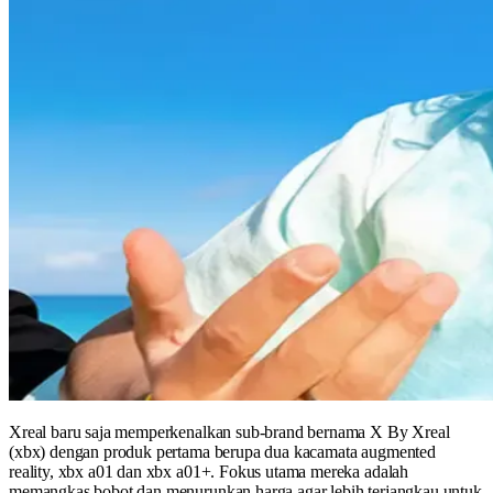
Xreal baru saja memperkenalkan sub-brand bernama X By Xreal
(xbx) dengan produk pertama berupa dua kacamata augmented
reality, xbx a01 dan xbx a01+. Fokus utama mereka adalah
memangkas bobot dan menurunkan harga agar lebih terjangkau untuk