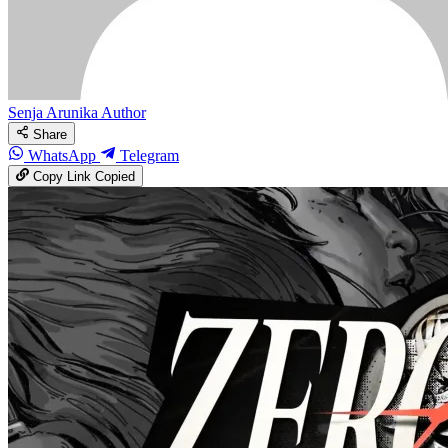
Senja Arunika
Author
Share
WhatsApp
Telegram
Copy Link
Copied