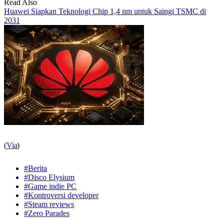
Read Also
Huawei Siapkan Teknologi Chip 1,4 nm untuk Saingi TSMC di
2031
(
Via
)
#Berita
#Disco Elysium
#Game indie PC
#Kontroversi developer
#Steam reviews
#Zero Parades