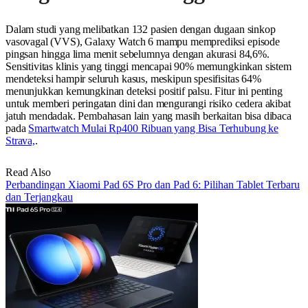
Dalam studi yang melibatkan 132 pasien dengan dugaan sinkop
vasovagal (VVS), Galaxy Watch 6 mampu memprediksi episode
pingsan hingga lima menit sebelumnya dengan akurasi 84,6%.
Sensitivitas klinis yang tinggi mencapai 90% memungkinkan sistem
mendeteksi hampir seluruh kasus, meskipun spesifisitas 64%
menunjukkan kemungkinan deteksi positif palsu. Fitur ini penting
untuk memberi peringatan dini dan mengurangi risiko cedera akibat
jatuh mendadak. Pembahasan lain yang masih berkaitan bisa dibaca
pada
Smartwatch Mulai Rp400 Ribuan yang Bisa Terhubung ke
Strava,
.
Read Also
Perbandingan Xiaomi Pad 6S Pro dan Pad 6: Pilihan Tablet Terbaru
dan Terjangkau