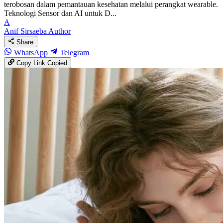
terobosan dalam pemantauan kesehatan melalui perangkat wearable.
Teknologi Sensor dan AI untuk D...
A
Anif Sirsaeba
Author
Share
WhatsApp
Telegram
Copy Link
Copied