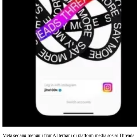
Meta sedang menguji fitur AI terbaru di platform media sosial Threads