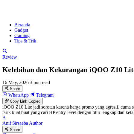
Beranda
Gadget
Gaming
Tips & Trik
Review
Kelebihan dan Kekurangan iQOO Z10 Lit
16 May, 2026
3 min read
Share
WhatsApp
Telegram
Copy Link
Copied
iQOO Z10 Lite jadi sorotan karena harga promo yang agresif, cuma sek
tarik kuat buat yang cari HP entry-level dengan fitur lengkap dan ket
A
Anif Sirsaeba
Author
Share