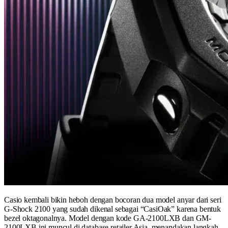
Casio kembali bikin heboh dengan bocoran dua model anyar dari seri
G-Shock 2100 yang sudah dikenal sebagai “CasiOak” karena bentuk
bezel oktagonalnya. Model dengan kode GA-2100LXB dan GM-
2100LXB ini muncul di database retailer Asia, menandakan langkah