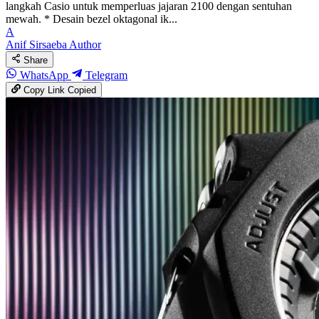
langkah Casio untuk memperluas jajaran 2100 dengan sentuhan
mewah. * Desain bezel oktagonal ik...
A
Anif Sirsaeba
Author
Share
WhatsApp
Telegram
Copy Link
Copied