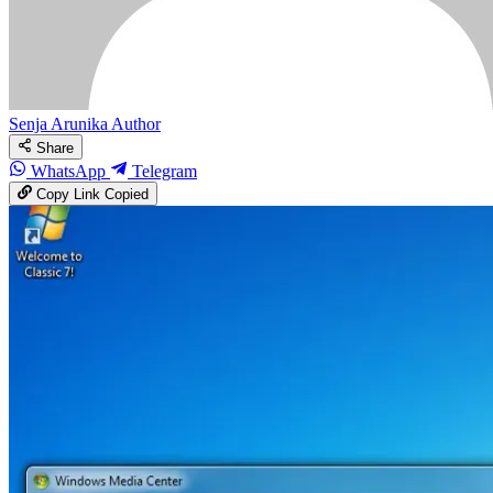
Senja Arunika
Author
Share
WhatsApp
Telegram
Copy Link
Copied