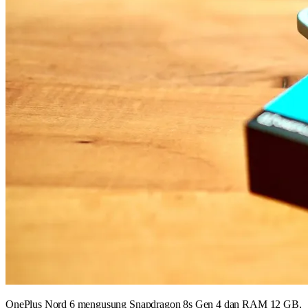
OnePlus Nord 6 mengusung Snapdragon 8s Gen 4 dan RAM 12 GB,