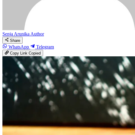
Senja Arunika
Author
Share
WhatsApp
Telegram
Copy Link
Copied