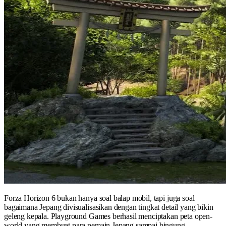
Forza Horizon 6 bukan hanya soal balap mobil, tapi juga soal
bagaimana Jepang divisualisasikan dengan tingkat detail yang bikin
geleng kepala. Playground Games berhasil menciptakan peta open-
world yang membuat para pemain Jepang sampai bingung