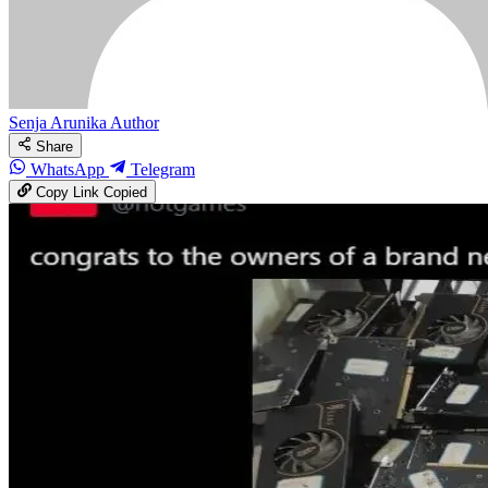
Senja Arunika
Author
Share
WhatsApp
Telegram
Copy Link
Copied