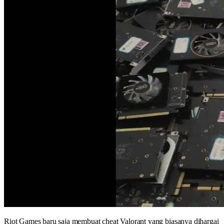
Riot Games baru saja membuat cheat Valorant yang biasanya dihargai