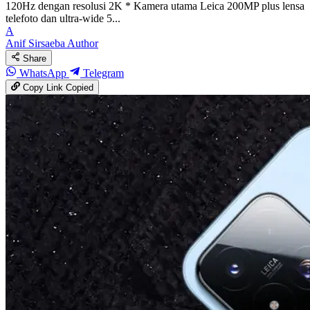
120Hz dengan resolusi 2K * Kamera utama Leica 200MP plus lensa
telefoto dan ultra-wide 5...
A
Anif Sirsaeba
Author
Share
WhatsApp
Telegram
Copy Link
Copied