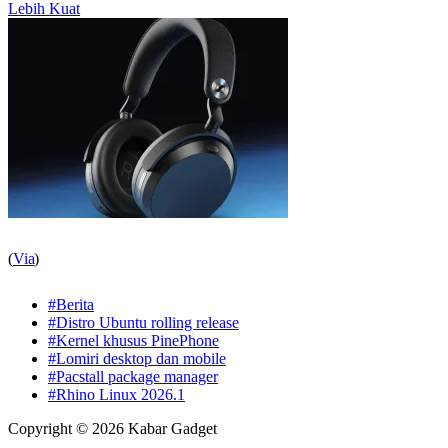
Lebih Kuat
(
Via
)
#Berita
#Distro Ubuntu rolling release
#Kernel khusus PinePhone
#Lomiri desktop dan mobile
#Pacstall package manager
#Rhino Linux 2026.1
Copyright © 2026 Kabar Gadget