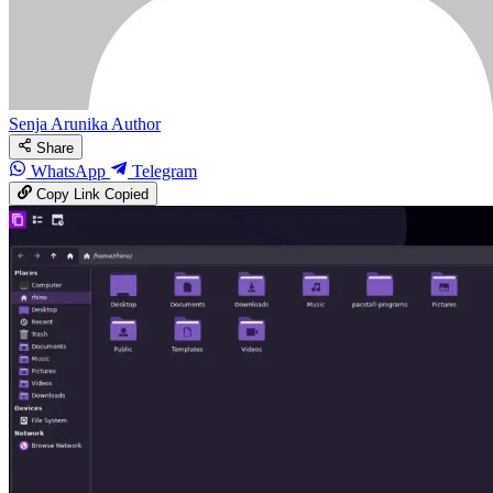
Senja Arunika
Author
Share
WhatsApp
Telegram
Copy Link
Copied