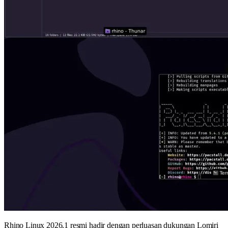
Rhino Linux 2026.1 resmi hadir dengan perluasan dukungan Lomiri