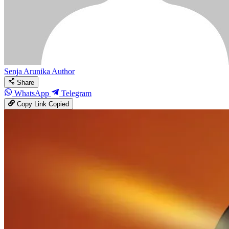
Senja Arunika
Author
Share
WhatsApp
Telegram
Copy Link
Copied