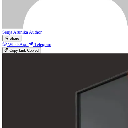
Senja Arunika
Author
Share
WhatsApp
Telegram
Copy Link
Copied