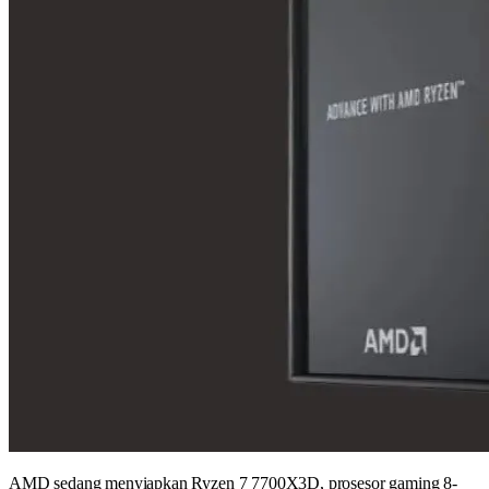
AMD sedang menyiapkan Ryzen 7 7700X3D, prosesor gaming 8-